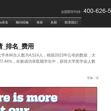
！
ws排名
顾问经验
美研
名校
联系我们
请_排名_费用
ice，大学本科生人数为4,514人，根据2023年公布的数据，大
占比27.44%，在被成功录取额学生中，获得大学奖学金人数
字体：
宋