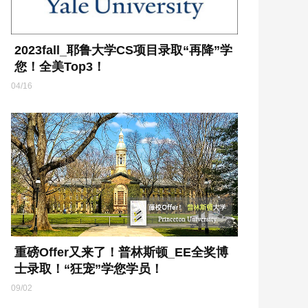
2023fall_耶鲁大学CS项目录取“再降”学
您！全美Top3！
04/16
重磅Offer又来了！普林斯顿_EE全奖博
士录取！“狂宠”学您学员！
09/02