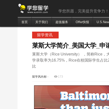
学您所愿，完美提升竞争力
首页
关于我们
超值服务
Offer快报
U.S.Ne
留学资讯
莱斯大学简介_美国大学_申
莱斯大学（Rice University） ，简称R
学录取率为16.75%，Rice在校国际学生
比
留学风向标
·
173