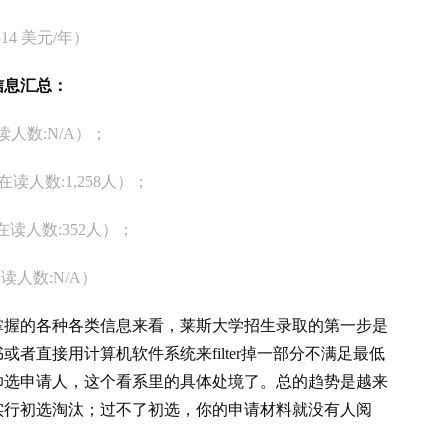
14 美元/年）
名信息汇总：
读人数:N/A）；
在读人数:1,258人）；
在读人数:352人）；
读人数:N/A）
掌握的各种各类信息来看，莱斯大学招生录取的第一步是
者直接用计算机软件系统来filter掉一部分不满足最低
帅选申请人，这个看系里的具体处境了。总的趋势是越来
实行初选淘汰；过不了初选，你的申请材料就没有人阅