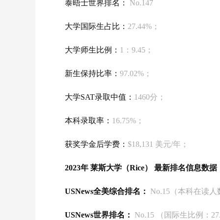
泰晤士世界排名：
No.147
大学国际生占比：
27.44%；
大学师生比例：
1：
9.45；
新生保持比率：
97.02%；
大学SAT录取中值：
1460分；
本科录取率：
16.75%；
获奖学金后学费：
$18,131 美元/年；
2023年 莱斯大学（Rice） 最新排名信息数据
USNews全美综合排名：
No.15（本科在读人数
USNews世界排名：
No.15 （国际生比例：27