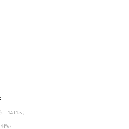
：
：4,514人）
.44%）