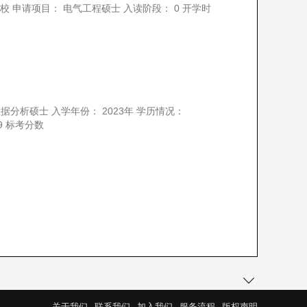
分校 申请项目： 电气工程硕士 入读阶段： 0 开学时
数据分析硕士 入学年份： 2023年 学历情况：
3.29 标考分数
关于我们
联系我们
加入我们
服务流程
版权声明