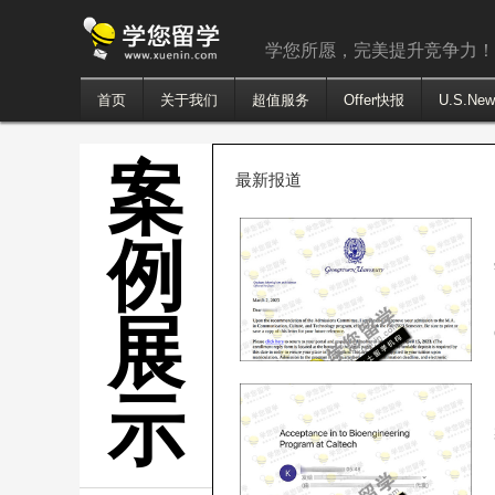
学您所愿，完美提升竞争力
首页
关于我们
超值服务
Offer快报
U.S.Ne
案
最新报道
例
展
示