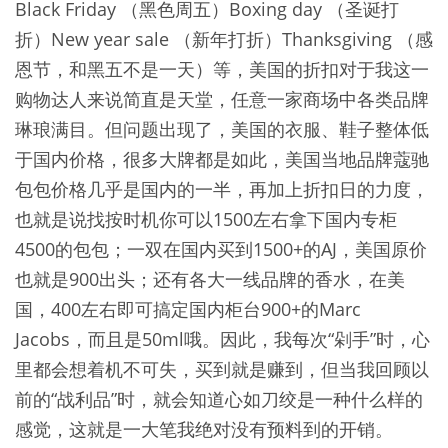
Black Friday （黑色周五）Boxing day （圣诞打
折）New year sale （新年打折）Thanksgiving （感
恩节，和黑五不是一天）等，美国的折扣对于我这一
购物达人来说简直是天堂，任意一家商场中各类品牌
琳琅满目。但问题出现了，美国的衣服、鞋子整体低
于国内价格，很多大牌都是如此，美国当地品牌蔻驰
包包价格几乎是国内的一半，再加上折扣日的力度，
也就是说找按时机你可以1500左右拿下国内专柜
4500的包包；一双在国内买到1500+的AJ，美国原价
也就是900出头；还有各大一线品牌的香水，在美
国，400左右即可搞定国内柜台900+的Marc
Jacobs，而且是50ml哦。因此，我每次“剁手”时，心
里都会想着机不可失，买到就是赚到，但当我回顾以
前的“战利品”时，就会知道心如刀绞是一种什么样的
感觉，这就是一大笔我绝对没有预料到的开销。