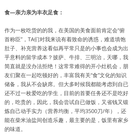
食—亲力亲为丰衣足食：
作为一枚吃货的的我，在美国的美食面前肯定会“俯
首称臣”，TA们对我来说有着致命的诱惑，难道填饱
肚子、补充营养这看似再平常只是的小事也会成为出
乎意料的留学成本？披萨、牛排、三明治，天哪，我
简直就是没办法拒绝！这常常难得的开小灶机会，朋
友们聚在一起吃顿好的，丰富我有关“食”文化的知识
储备，我从不会缺席。但大多时候我都能考虑到自已
还不过一枚爱吃的学生，目前的首要任务还不是吃好
的，吃贵的，因此，我会尝试自已做饭，又省钱又锻
炼自己动手实力（营养均衡，平均3500刀/年），还
能在柴米油盐间创造乐趣，最主要的是，饭里有家乡
的味道。