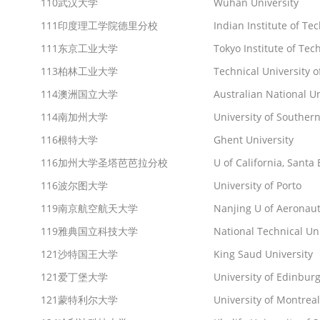
110
武汉大学
Wuhan University
111
印度理工学院德里分校
Indian Institute of Te
111
东京工业大学
Tokyo Institute of Tec
113
柏林工业大学
Technical University o
114
澳洲国立大学
Australian National Un
114
南加州大学
University of Southern
116
根特大学
Ghent University
116
加州大学圣塔芭芭拉分校
U of California, Santa
116
波尔图大学
University of Porto
119
南京航空航天大学
Nanjing U of Aeronaut
119
雅典国立科技大学
National Technical Uni
121
沙特国王大学
King Saud University
121
爱丁堡大学
University of Edinbur
121
蒙特利尔大学
University of Montreal