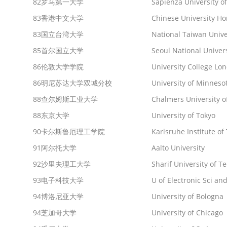
82
罗马第一大学
Sapienza University o
83
香港中文大学
Chinese University H
83
国立台湾大学
National Taiwan Unive
85
首尔国立大学
Seoul National Univers
86
伦敦大学学院
University College Lo
86
明尼苏达大学双城分校
University of Minnesot
88
查尔姆斯工业大学
Chalmers University o
88
东京大学
University of Tokyo
90
卡尔斯鲁厄理工学院
Karlsruhe Institute of
91
阿尔托大学
Aalto University
92
沙里夫理工大学
Sharif University of T
93
电子科技大学
U of Electronic Sci an
94
博洛尼亚大学
University of Bologna
94
芝加哥大学
University of Chicago