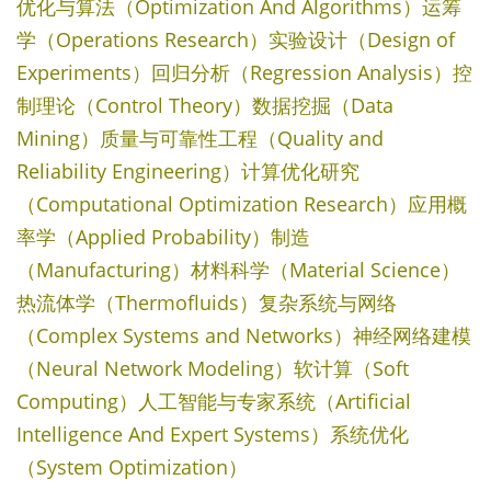
优化与算法（Optimization And Algorithms）运筹
学（Operations Research）实验设计（Design of
Experiments）回归分析（Regression Analysis）控
制理论（Control Theory）数据挖掘（Data
Mining）质量与可靠性工程（Quality and
Reliability Engineering）计算优化研究
（Computational Optimization Research）应用概
率学（Applied Probability）制造
（Manufacturing）材料科学（Material Science）
热流体学（Thermofluids）复杂系统与网络
（Complex Systems and Networks）神经网络建模
（Neural Network Modeling）软计算（Soft
Computing）人工智能与专家系统（Artificial
Intelligence And Expert Systems）系统优化
（System Optimization）