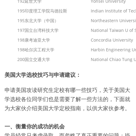
192
延世大学
Yonsei University
195
印度理工学院马德拉斯
Indian Institute of T
195
东北大学（中国）
Northeastern Universi
197
国立台湾科技大学
National Taiwan U of 
198
康考迪亚大学
Concordia University
198
哈尔滨工程大学
Harbin Engineering Un
200
国立交通大学
National Chiao Tung U
美国大学选校技巧与申请建议：
申请美国攻读研究生定校有哪一些技巧，关于美国大
学选校各位同学们也是需要了解一些方法的，下面就
为大家伙介绍美国大学定校指南，以供大家伙参考。
一、衡量你的成功的机会
学员经常只考虑录取，而忽略了真正重要的问题：毕