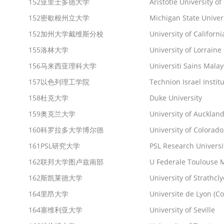
152
亚里士多德大学
Aristotle University of
152
密歇根州立大学
Michigan State Univer
152
加州大学戴维斯分校
University of Californi
155
洛林大学
University of Lorraine
156
马来西亚理科大学
Universiti Sains Malay
157
以色列理工学院
Technion Israel Instit
158
杜克大学
Duke University
159
奥克兰大学
University of Aucklan
160
科罗拉多大学博尔德
University of Colorado
161
PSL研究大学
PSL Research Universi
162
联邦大学图卢兹南部
U Federale Toulouse 
162
斯凯莱德大学
University of Strathcl
164
里昂大学
Universite de Lyon (C
164
塞维利亚大学
University of Seville