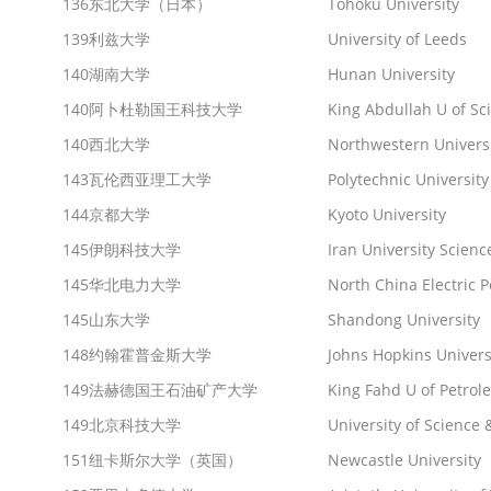
136
东北大学（日本）
Tohoku University
139
利兹大学
University of Leeds
140
湖南大学
Hunan University
140
阿卜杜勒国王科技大学
King Abdullah U of Sc
140
西北大学
Northwestern Univers
143
瓦伦西亚理工大学
Polytechnic University
144
京都大学
Kyoto University
145
伊朗科技大学
Iran University Scien
145
华北电力大学
North China Electric 
145
山东大学
Shandong University
148
约翰霍普金斯大学
Johns Hopkins Univers
149
法赫德国王石油矿产大学
King Fahd U of Petro
149
北京科技大学
University of Science 
151
纽卡斯尔大学（英国）
Newcastle University