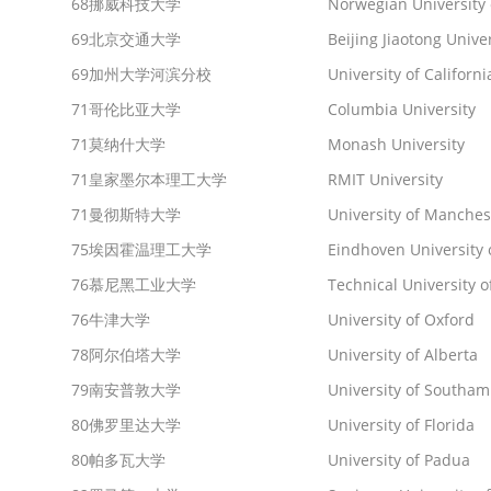
68
挪威科技大学
Norwegian University 
69
北京交通大学
Beijing Jiaotong Unive
69
加州大学河滨分校
University of Californi
71
哥伦比亚大学
Columbia University
71
莫纳什大学
Monash University
71
皇家墨尔本理工大学
RMIT University
71
曼彻斯特大学
University of Manches
75
埃因霍温理工大学
Eindhoven University 
76
慕尼黑工业大学
Technical University 
76
牛津大学
University of Oxford
78
阿尔伯塔大学
University of Alberta
79
南安普敦大学
University of Southa
80
佛罗里达大学
University of Florida
80
帕多瓦大学
University of Padua