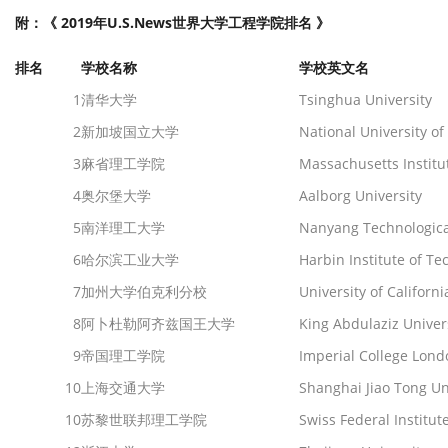
附：《 2019年U.S.News世界大学工程学院排名 》
排名
学校名称
学校英文名
1
清华大学
Tsinghua University
2
新加坡国立大学
National University o
3
麻省理工学院
Massachusetts Institu
4
奥尔堡大学
Aalborg University
5
南洋理工大学
Nanyang Technological
6
哈尔滨工业大学
Harbin Institute of Te
7
加州大学伯克利分校
University of Californi
8
阿卜杜勒阿齐兹国王大学
King Abdulaziz Univer
9
帝国理工学院
Imperial College Lond
10
上海交通大学
Shanghai Jiao Tong Un
10
苏黎世联邦理工学院
Swiss Federal Institut