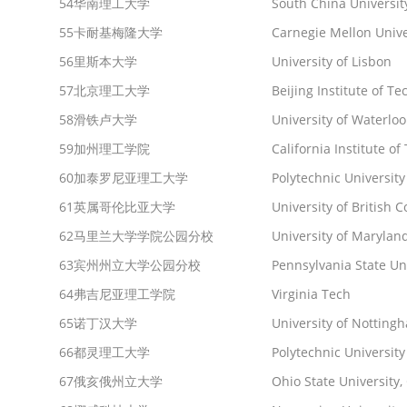
54
华南理工大学
South China Universit
55
卡耐基梅隆大学
Carnegie Mellon Unive
56
里斯本大学
University of Lisbon
57
北京理工大学
Beijing Institute of T
58
滑铁卢大学
University of Waterloo
59
加州理工学院
California Institute o
60
加泰罗尼亚理工大学
Polytechnic University
61
英属哥伦比亚大学
University of British 
62
马里兰大学学院公园分校
University of Maryland
63
宾州州立大学公园分校
Pennsylvania State Uni
64
弗吉尼亚理工学院
Virginia Tech
65
诺丁汉大学
University of Notting
66
都灵理工大学
Polytechnic University
67
俄亥俄州立大学
Ohio State University