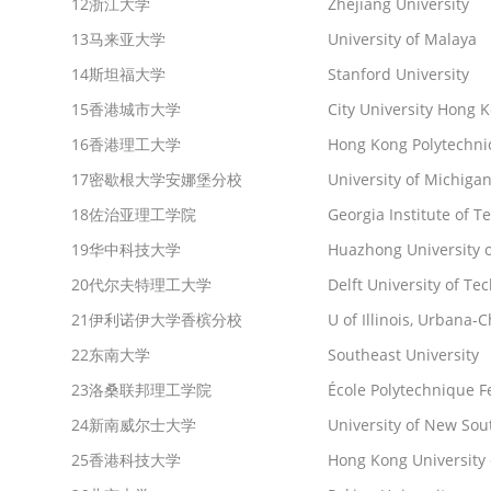
12
浙江大学
Zhejiang University
13
马来亚大学
University of Malaya
14
斯坦福大学
Stanford University
15
香港城市大学
City University Hong 
16
香港理工大学
Hong Kong Polytechnic
17
密歇根大学安娜堡分校
University of Michiga
18
佐治亚理工学院
Georgia Institute of T
19
华中科技大学
Huazhong University o
20
代尔夫特理工大学
Delft University of Te
21
伊利诺伊大学香槟分校
U of Illinois, Urbana
22
东南大学
Southeast University
23
洛桑联邦理工学院
École Polytechnique F
24
新南威尔士大学
University of New Sou
25
香港科技大学
Hong Kong University 