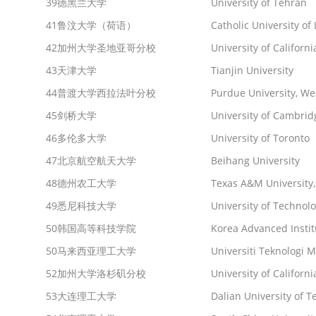
39
德黑兰大学
University of Tehran
41
鲁汶大学（荷语）
Catholic University of
42
加州大学圣地亚哥分校
University of Californ
43
天津大学
Tianjin University
44
普渡大学西拉法叶分校
Purdue University, We
45
剑桥大学
University of Cambrid
46
多伦多大学
University of Toronto
47
北京航空航天大学
Beihang University
48
德州农工大学
Texas A&M University,
49
悉尼科技大学
University of Technol
50
韩国高等科技学院
Korea Advanced Instit
50
马来西亚理工大学
Universiti Teknologi M
52
加州大学洛杉矶分校
University of Californi
53
大连理工大学
Dalian University of 