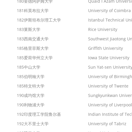
180
奎德阿萨姆大学
Quaid I Azam Universi
181
科英布拉大学
University of Coimbra
182
伊斯坦布尔理工大学
Istanbul Technical Uni
183
莱斯大学
Rice University
183
西南交通大学
Southwest Jiaotong Un
185
格里菲斯大学
Griffith University
185
爱荷华州立大学
Iowa State University
185
中山大学
Sun Yat-sen Universit
185
伯明翰大学
University of Birmin
185
特文特大学
University of Twente
190
成均馆大学
Sungkyunkwan Univer
190
利物浦大学
University of Liverpool
192
印度理工学院鲁尔基
Indian Institute of Te
192
大不里士大学
University of Tabriz