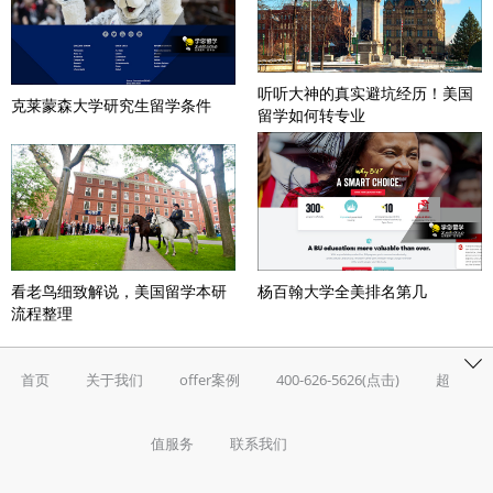
听听大神的真实避坑经历！美国
克莱蒙森大学研究生留学条件
留学如何转专业
看老鸟细致解说，美国留学本研
杨百翰大学全美排名第几
流程整理
首页
关于我们
offer案例
400-626-5626(点击)
超
值服务
联系我们